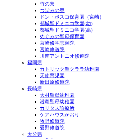
竹の寮
つぼみの寮
ドン・ボスコ保育園（宮崎）
都城聖ドミニコ学園(幼)
都城聖ドミニコ学園(高)
めぐみの聖母保育園
宮崎修学志願院
宮崎修道院
川南アントニオ修道院
福岡県
カトリック聖クララ幼稚園
天使育児園
新田原修道院
長崎県
大村聖母幼稚園
潜竜聖母幼稚園
カリタス診療所
ケアハウスかおり
牧野修道院
愛野修道院
大分県