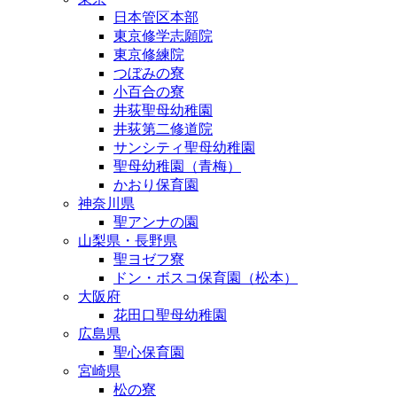
日本管区本部
東京修学志願院
東京修練院
つぼみの寮
小百合の寮
井荻聖母幼稚園
井荻第二修道院
サンシティ聖母幼稚園
聖母幼稚園（青梅）
かおり保育園
神奈川県
聖アンナの園
山梨県・長野県
聖ヨゼフ寮
ドン・ボスコ保育園（松本）
大阪府
花田口聖母幼稚園
広島県
聖心保育園
宮崎県
松の寮