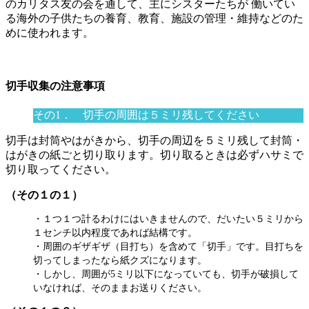
のカリタス友の会を通して、主にシスターたちが 働いてい
る海外の子供たちの養育、教育、施設の管理・維持などのた
めに使われます。
切手収集の注意事項
その1． 切手の周囲は５ミリ残してください
切手は封筒やはがきから、切手の周辺を５ミリ残して封筒・
はがきの紙ごと切り取ります。切り取るときは必ずハサミで
切り取ってください。
（その１の１）
・１つ１つ計るわけにはいきませんので、だいたい５ミリから
１センチ以内程度であれば結構です。
・周囲のギザギザ（目打ち）を含めて「切手」です。目打ちを
切ってしまったなら紙クズになります。
・しかし、周囲が5ミリ以下になっていても、切手が破損して
いなければ、そのままお送りください。