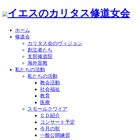
イエスのカリタス修道女会
ホーム
修道会
カリタス会のヴィジョン
創立者たち
支部修道院
海外宣教
私たちの活動
私たちの活動
教会活動
社会福祉
教育
医療
スモールクワイア
ＣＤ紹介
コンサート予定
今月の歌
一般公開練習