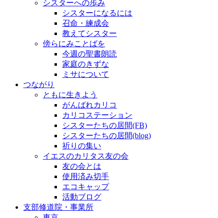
シスターへの歩み
シスターになるには
召命・練成会
教えてシスター
傍らにみことばを
今週の聖書朗読
家庭のきずな
ミサについて
つながり
ともに生きよう
がんばれカリコ
カリコステーション
シスターたちの居間(FB)
シスターたちの居間(blog)
祈りの集い
イエスのカリタス友の会
友の会とは
使用済み切手
エコキャップ
活動ブログ
支部修道院・事業所
東京