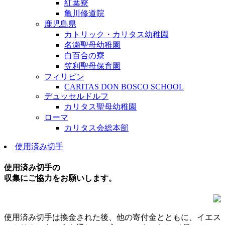
紅葉寮
亀川修道院
鹿児島県
カトリック・カリタス幼稚園
名瀬聖母幼稚園
白百合の寮
笠利聖母保育園
フィリピン
CARITAS DON BOSCO SCHOOL
デュッセルドルフ
カリタス聖母幼稚園
ローマ
カリタス会総本部
使用済み切手
使用済み切手の
収集にご協力をお願いします。
使用済み切手は換金された後、他の寄付金とともに、イエス