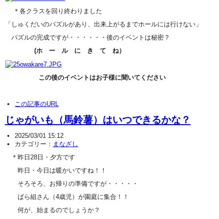
＊各クラスを回り終わりました
「しゅくだいのパズルがあり、出来上がるまでホールには行けない」
パズルの完成ですが・・・・・・後のイベントは秘密？
(ホ ー ル に き て ね）
この後のイベントはお子様に聞いてください
この記事のURL
じゃがいも（馬鈴薯）はいつできるかな？
2025/03/01 15:12
カテゴリー：
まなざし
＊昨日28日・夕方です
昨日・今日は暖かいですね！！
そろそろ、お帰りの準備ですが・・・・・
ばら組さん（4歳児）が園庭に集合！！
何が、始まるのでしょうか？