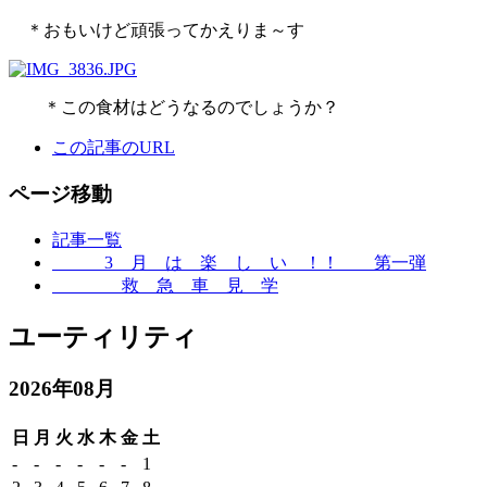
＊おもいけど頑張ってかえりま～す
＊この食材はどうなるのでしょうか？
この記事のURL
ページ移動
記事一覧
3 月 は 楽 し い ！！ 第一弾
救 急 車 見 学
ユーティリティ
2026年08月
日
月
火
水
木
金
土
-
-
-
-
-
-
1