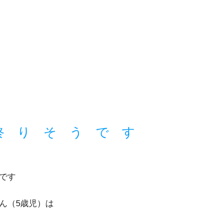
り そ う で す
です
ん（5歳児）は