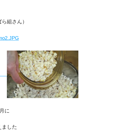
ばら組さん）
身
月に
ました