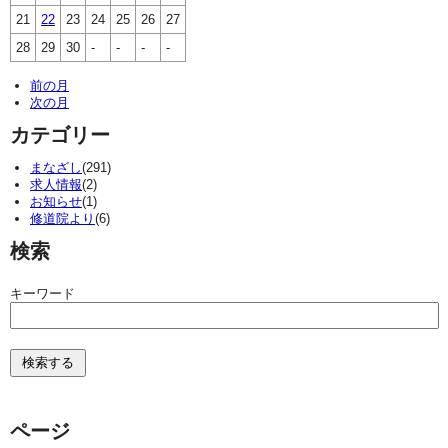
21
22
23
24
25
26
27
28
29
30
-
-
-
-
前の月
次の月
カテゴリー
まなざし
(291)
求人情報
(2)
お知らせ
(1)
修道院より
(6)
検索
キーワード
ページ