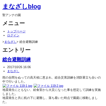
まなざしblog
聖アンナの園
メニュー
トップページ
ログイン
>
まなざし
> 総合避難訓練
エントリー
総合避難訓練
2017/10/26 16:06
まなざし
雨の合間をぬっての高天候に恵まれ、総合災害訓練を消防署立ち合いの
中で行いました。
地震発生にともない、給食室から火災になった事を想定して訓練を実施
しました。
地震発生と共に机の下に避難し、落ち着いた時点で園庭に移動しまし
た。