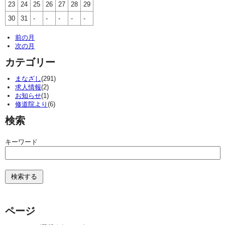
23
24
25
26
27
28
29
30
31
-
-
-
-
-
前の月
次の月
カテゴリー
まなざし
(291)
求人情報
(2)
お知らせ
(1)
修道院より
(6)
検索
キーワード
ページ