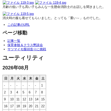
月齢の低い子も髙い子もみんな一生懸命消防士のお話しを聞きました。
消火時の服も着せてもらいました。とっても「重い～」ものでした。
この記事のURL
ページ移動
記事一覧
保育参観＆クラス懇談会
サツマイモ饅頭造りに挑戦
ユーティリティ
2026年08月
日
月
火
水
木
金
土
-
-
-
-
-
-
1
2
3
4
5
6
7
8
9
10
11
12
13
14
15
16
17
18
19
20
21
22