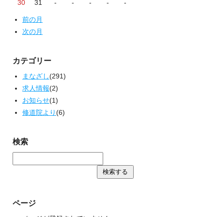
30
31
-
-
-
-
-
前の月
次の月
カテゴリー
まなざし
(291)
求人情報
(2)
お知らせ
(1)
修道院より
(6)
検索
ページ