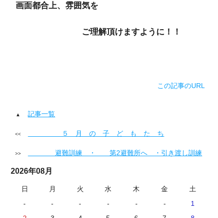
画面都合上、雰囲気を
ご理解頂けますように！！
この記事のURL
記事一覧
５ 月 の 子 ど も た ち
避難訓練 ・ 第2避難所へ ・引き渡し訓練
2026年08月
日
月
火
水
木
金
土
-
-
-
-
-
-
1